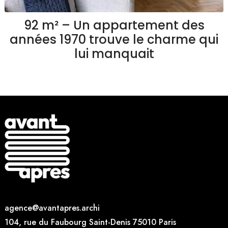
92 m² – Un appartement des
années 1970 trouve le charme qui
lui manquait
age
nce
@
avantap
res.archi
104, rue du Faub
ourg Saint-Denis 750
10 Paris