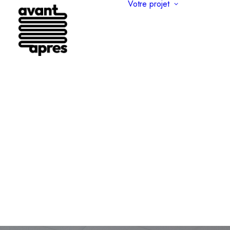
Votre projet
Rénovatio
apparteme
où comm
Comment
aménager
combles 
Créer un
terrasse 
Rénover 
appartem
Haussman
Améliorer
de votre
appartem
Surélévat
maisons