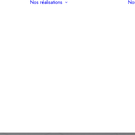
Nos réalisations
Nos
n d’un
nt : par
encer ?
Appartement
 les
Maison
?
Haussmannien
e
Cabinet Médical
à Paris
Bureau
un
Combles
ent
aménagés
nien
Terrasse
 le plan
Surélévation
ent
ion de