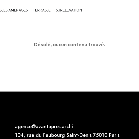
LES AMÉNAGÉS
TERRASSE
SURÉLÉVATION
Désolé, aucun contenu trouvé.
age
nce
@
avantap
res.archi
104, rue du Faub
ourg Saint-Denis 750
10 Paris