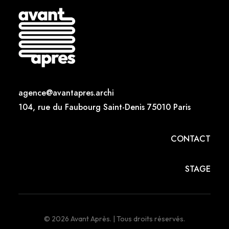
age
nce
@
avantap
res.archi
104, rue du Faub
ourg Saint-Denis 750
10 Paris
CONTACT
STAGE
© 2026 Avant Après.
| Tous droits réservés.