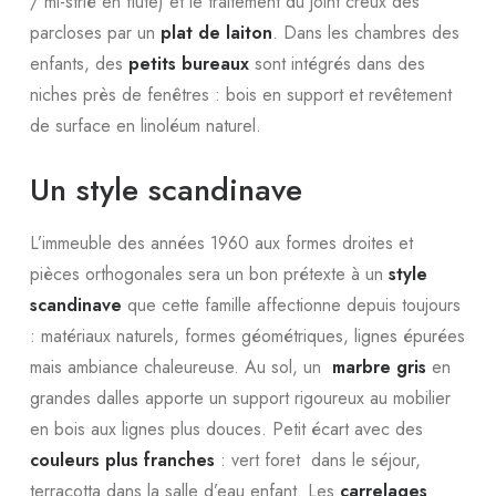
/ mi-strié en flute) et le traitement du joint creux des
parcloses par un
plat de laiton
. Dans les chambres des
enfants, des
petits bureaux
sont intégrés dans des
niches près de fenêtres : bois en support et revêtement
de surface en linoléum naturel.
Un style scandinave
L’immeuble des années 1960 aux formes droites et
pièces orthogonales sera un bon prétexte à un
style
scandinave
que cette famille affectionne depuis toujours
: matériaux naturels, formes géométriques, lignes épurées
mais ambiance chaleureuse. Au sol, un
marbre gris
en
grandes dalles apporte un support rigoureux au mobilier
en bois aux lignes plus douces. Petit écart avec des
couleurs plus franches
: vert foret dans le séjour,
terracotta dans la salle d’eau enfant. Les
carrelages