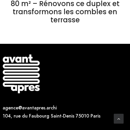
80 m² – Rénovons ce duplex et
transformons les combles en
terrasse
age
nce
@
avantap
res.archi
104, rue du Faub
ourg Saint-Denis 750
10 Paris