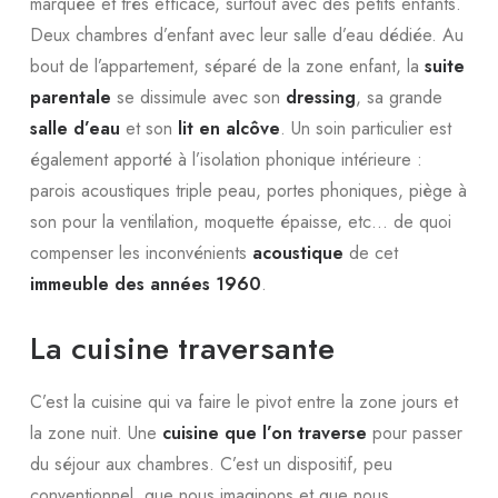
marquée et très efficace, surtout avec des petits enfants.
Deux chambres d’enfant avec leur salle d’eau dédiée. Au
bout de l’appartement, séparé de la zone enfant, la
suite
parentale
se dissimule avec son
dressing
, sa grande
salle d’eau
et son
lit en alcôve
. Un soin particulier est
également apporté à l’isolation phonique intérieure :
parois acoustiques triple peau, portes phoniques, piège à
son pour la ventilation, moquette épaisse, etc… de quoi
compenser les inconvénients
acoustique
de cet
immeuble des années 1960
.
La cuisine traversante
C’est la cuisine qui va faire le pivot entre la zone jours et
la zone nuit. Une
cuisine que l’on traverse
pour passer
du séjour aux chambres. C’est un dispositif, peu
conventionnel, que nous imaginons et que nous