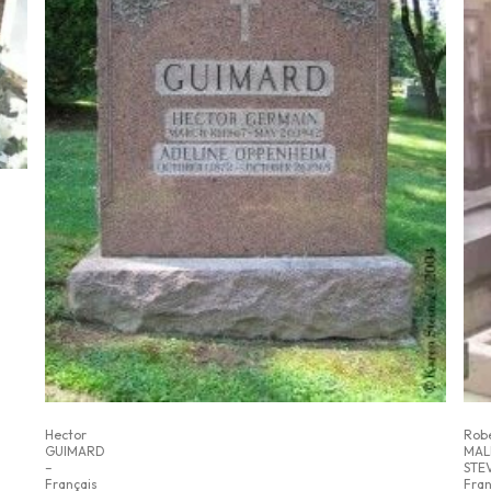
Hector
Rob
GUIMARD
MAL
–
STE
Français
Fran