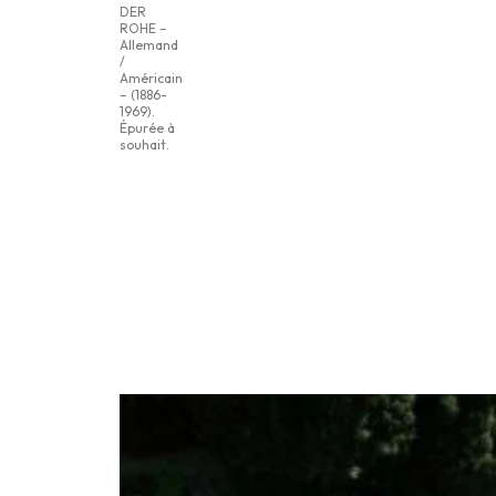
DER
ROHE –
Allemand
/
Américain
– (1886-
1969).
Épurée à
souhait.