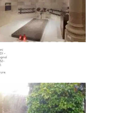
ni
DI –
agnol
852-
).
s
ture.