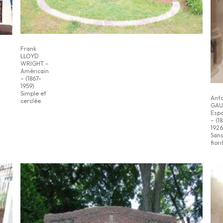
Frank
LLOYD
WRIGHT –
Américain
– (1867-
1959).
Simple et
Anto
cerclée.
GAU
Esp
– (1
1926
San
fiori