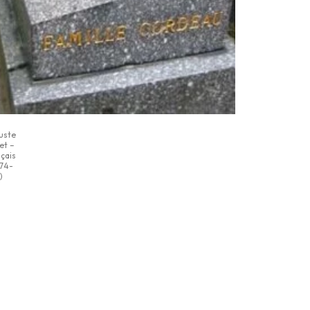
uste
et –
çais
874-
)