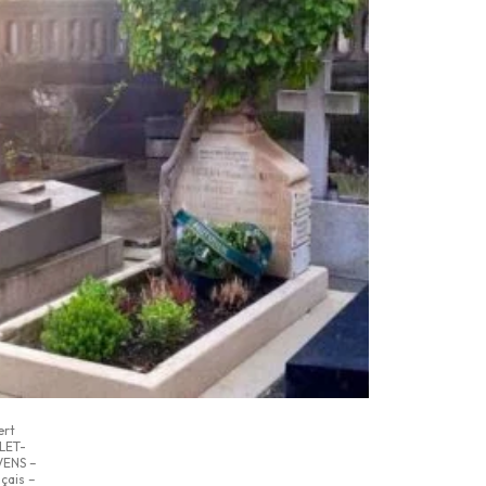
ert
LET-
VENS –
çais –