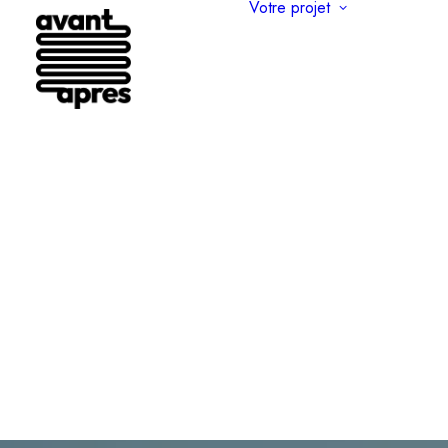
Votre projet
Rénovatio
apparteme
où comm
Comment
aménager
combles 
Créer un
terrasse 
Rénover 
appartem
Haussman
Améliorer
de votre
appartem
Surélévat
maisons