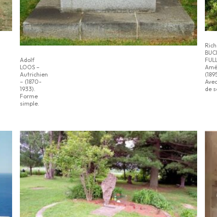
Rich
BUC
FUL
Adolf
Amér
LOOS –
(189
Autrichien
Avec
– (1870-
de s
1933).
Forme
simple.