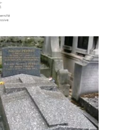
6-
).
s
ernité
ssive.