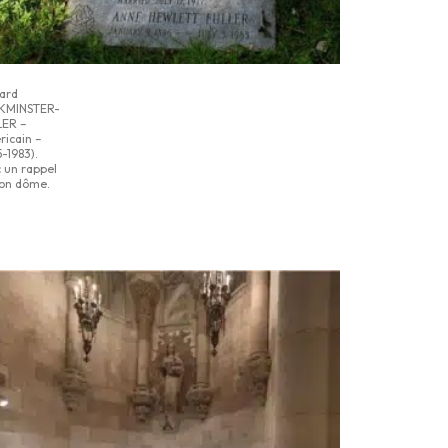
ard
KMINSTER-
LER –
icain –
5-1983).
 un rappel
on dôme.