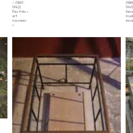
– (1867-
(188
1942).
1945
Pas très «
San
art
mod
nouveau
exce
».