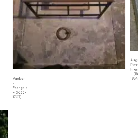
Aug
Perr
Fran
– (1
1954
Vauban
-
Français
– (1633-
1707)